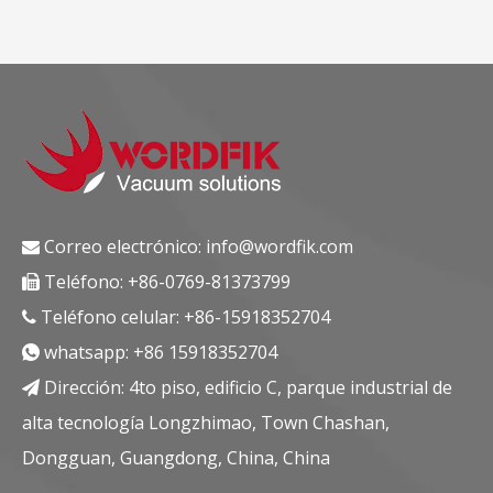
Correo electrónico:
info@wordfik.com

Teléfono: +86-0769-81373799

Teléfono celular: +86-15918352704

whatsapp:
+86 15918352704

Dirección: 4to piso, edificio C, parque industrial de

alta tecnología Longzhimao, Town Chashan,
Dongguan, Guangdong, China, China