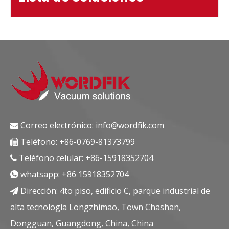
Correo electrónico:
info@wordfik.com

Teléfono: +86-0769-81373799

Teléfono celular: +86-15918352704

whatsapp:
+86 15918352704

Dirección: 4to piso, edificio C, parque industrial de

alta tecnología Longzhimao, Town Chashan,
Dongguan, Guangdong, China, China