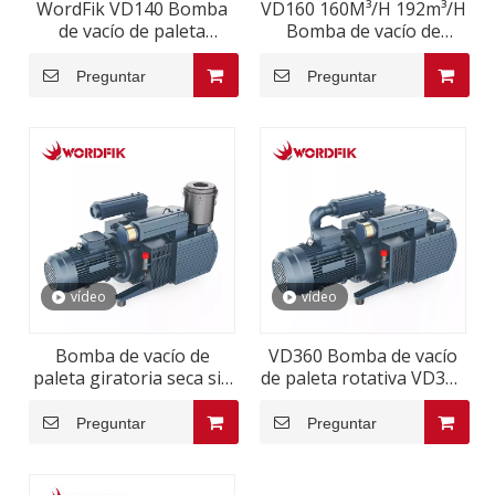
WordFik VD140 Bomba
VD160 160M³/H 192m³/H
de vacío de paleta
Bomba de vacío de
rotativa seca 140m³/h
paleta rotativa seca
168m³/h
Preguntar
Preguntar
vídeo
vídeo
Bomba de vacío de
VD360 Bomba de vacío
paleta giratoria seca sin
de paleta rotativa VD360
aceite VD200 VD200
para una máquina de
200M³/H 240M³/H
carpintería de enrutador
Preguntar
Preguntar
CNC 351m³/H 250Mbar
50Hz