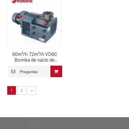
60m³/h 72m³/h VD60
Bomba de vacío de
paleta rotativa seca
2.2kW 2.6kW 150mbar
Preguntar
1
2
»