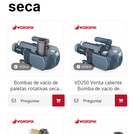
seca
vídeo
vídeo
Bombas de vacío de
VD250 Venta caliente
paletas rotativas secas
Bomba de vacío de
de la serie Wordfik VD
paleta rotativa seca para
máquina de carpintería
Preguntar
Preguntar
de enrutador CNC
250m³/h 300m³/h