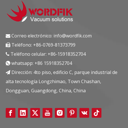
Correo electrónico:
info@wordfik.com

Teléfono: +86-0769-81373799

Teléfono celular: +86-15918352704

whatsapp:
+86 15918352704

Dirección: 4to piso, edificio C, parque industrial de

alta tecnología Longzhimao, Town Chashan,
Dongguan, Guangdong, China, China