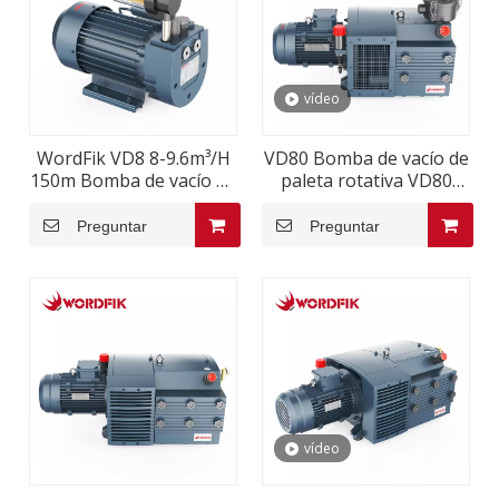
vídeo
WordFik VD8 8-9.6m³/H
VD80 Bomba de vacío de
150m Bomba de vacío de
paleta rotativa VD80
paleta rotativa seca
2.2kw 2.6kw 150mbar 80-
96m³/h
Preguntar
Preguntar
vídeo