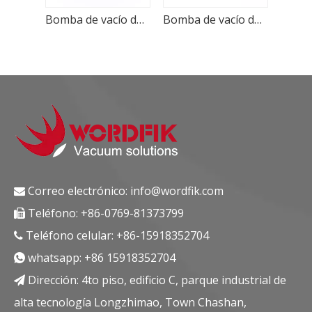
Bomba de vacío de paletas rotativas lubricada con aceite, refrigerada por aire, PVX630, 640-750 m³/h, alto flujo
Bomba de vacío de paletas rotativas lubricada con aceite Wordfik PVX302 300 m³/h 360 m³/h
Bomba de vacío de paletas rotativas sellada con aceite PVX250 250 m³/h 300 m³/h 0,5 mbar
Correo electrónico:
info@wordfik.com

Teléfono: +86-0769-81373799

Teléfono celular: +86-15918352704

whatsapp:
+86 15918352704

Dirección: 4to piso, edificio C, parque industrial de

alta tecnología Longzhimao, Town Chashan,