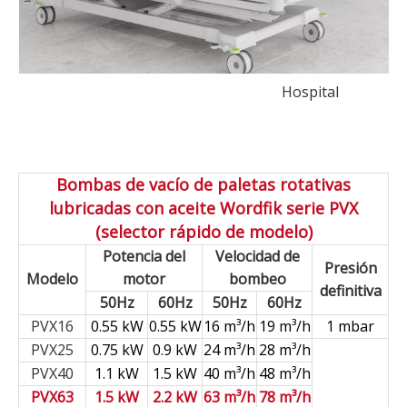
Hospital
Bombas de vacío de paletas rotativas
lubricadas con aceite Wordfik serie PVX
(selector rápido de modelo)
Potencia del
Velocidad de
Presión
Modelo
motor
bombeo
definitiva
50Hz
60Hz
50Hz
60Hz
PVX16
0.55 kW
0.55 kW
16 m³/h
19 m³/h
1 mbar
PVX25
0.75 kW
0.9 kW
24 m³/h
28 m³/h
PVX40
1.1 kW
1.5 kW
40 m³/h
48 m³/h
PVX63
1.5 kW
2.2 kW
63 m³/h
78 m³/h