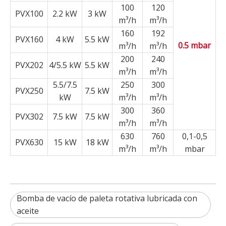
100
120
PVX100
2.2 kW
3 kW
m³/h
m³/h
160
192
PVX160
4 kW
5.5 kW
0.5 mbar
m³/h
m³/h
200
240
PVX202
4/5.5 kW
5.5 kW
m³/h
m³/h
5.5/7.5
250
300
PVX250
7.5 kW
kW
m³/h
m³/h
300
360
PVX302
7.5 kW
7.5 kW
m³/h
m³/h
630
760
0,1-0,5
PVX630
15 kW
18 kW
m³/h
m³/h
mbar
Bomba de vacío de paleta rotativa lubricada con
aceite