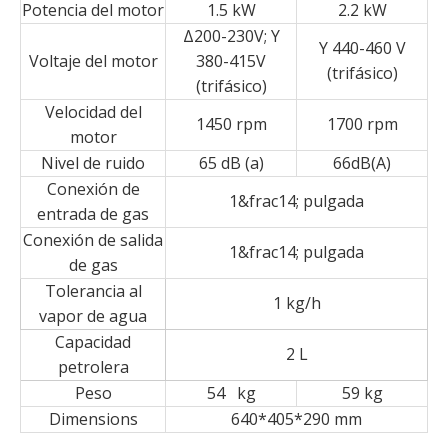
Potencia del motor
1.5 kW
2.2 kW
Δ200-230V; Y
Y 440-460 V
Voltaje del motor
380-415V
(trifásico)
(trifásico)
Velocidad del
1450 rpm
1700 rpm
motor
Nivel de ruido
65 dB (a)
66dB(A)
Conexión de
1&frac14; pulgada
entrada de gas
Conexión de salida
1&frac14; pulgada
de gas
Tolerancia al
1 kg/h
vapor de agua
Capacidad
2 L
petrolera
Peso
54 kg
59 kg
Dimensions
640*405*290 mm