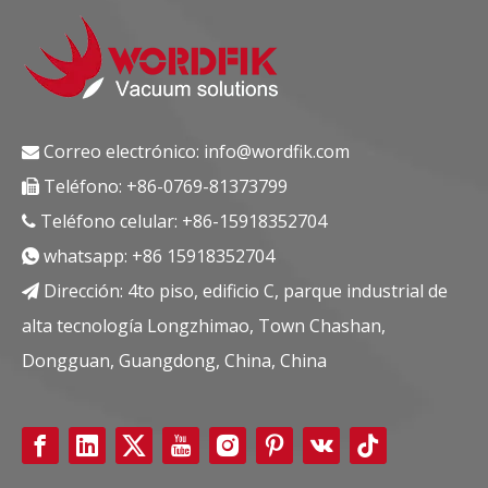
Correo electrónico:
info@wordfik.com

Teléfono: +86-0769-81373799

Teléfono celular: +86-15918352704

whatsapp:
+86 15918352704

Dirección: 4to piso, edificio C, parque industrial de

alta tecnología Longzhimao, Town Chashan,
Dongguan, Guangdong, China, China