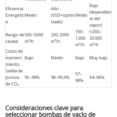
Bajo
Eficiencia
Alto
(dependien
Energétic
Medio
(VSD+optim
Medio
te del
a
izado)
vapor)
100–
5.000–
Rango de
500–5000
200-2000
1.000
20.000
caudal
m³/h
m³/h
m³/h
m³/h
Costo de
manteni
Bajo
Medio
Bajo
Muy bajo
miento
Salida de
97–
pureza
95–98%
98–99,9%
94–96%
98%
de CO₂
Consideraciones clave para
seleccionar bombas de vacío de