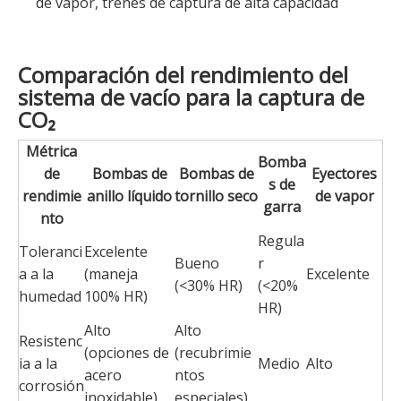
de vapor, trenes de captura de alta capacidad
Comparación del rendimiento del
sistema de vacío para la captura de
CO₂
Métrica
Bomba
de
Bombas de
Bombas de
Eyectores
s de
rendimie
anillo líquido
tornillo seco
de vapor
garra
nto
Regula
Toleranci
Excelente
Bueno
r
a a la
(maneja
Excelente
(<30% HR)
(<20%
humedad
100% HR)
HR)
Alto
Alto
Resistenc
(opciones de
(recubrimie
ia a la
Medio
Alto
acero
ntos
corrosión
inoxidable)
especiales)