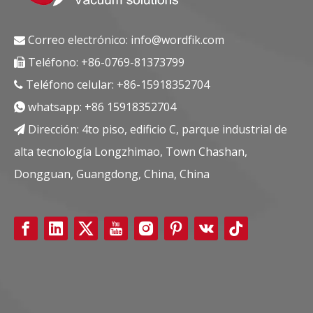
Correo electrónico:
info@wordfik.com

Teléfono: +86-0769-81373799

Teléfono celular: +86-15918352704

whatsapp:
+86 15918352704

Dirección: 4to piso, edificio C, parque industrial de

alta tecnología Longzhimao, Town Chashan,
Dongguan, Guangdong, China, China