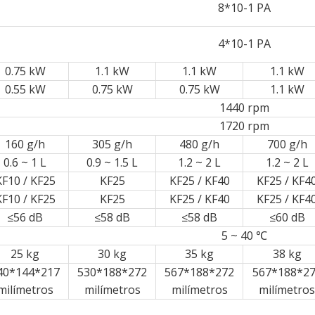
8*10-1 PA
4*10-1 PA
0.75 kW
1.1 kW
1.1 kW
1.1 kW
0.55 kW
0.75 kW
0.75 kW
1.1 kW
1440 rpm
1720 rpm
160 g/h
305 g/h
480 g/h
700 g/h
0.6 ~ 1 L
0.9 ~ 1.5 L
1.2 ~ 2 L
1.2 ~ 2 L
KF10 / KF25
KF25
KF25 / KF40
KF25 / KF4
KF10 / KF25
KF25
KF25 / KF40
KF25 / KF4
≤56 dB
≤58 dB
≤58 dB
≤60 dB
5 ~ 40 ℃
25 kg
30 kg
35 kg
38 kg
40*144*217
530*188*272
567*188*272
567*188*2
milímetros
milímetros
milímetros
milímetros