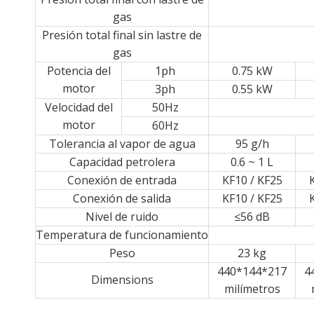
gas
Presión total final sin lastre de
gas
Potencia del
1ph
0.75 kW
motor
3ph
0.55 kW
Velocidad del
50Hz
motor
60Hz
Tolerancia al vapor de agua
95 g/h
Capacidad petrolera
0.6 ~ 1 L
Conexión de entrada
KF10 / KF25
Conexión de salida
KF10 / KF25
Nivel de ruido
≤56 dB
Temperatura de funcionamiento
Peso
23 kg
440*144*217
4
Dimensions
milímetros