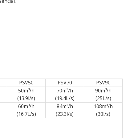
encial.
PSV50
PSV70
PSV90
50m³/h
70m³/h
90m³/h
(13.9l/s)
(19.4L/s)
(25L/s)
60m³/h
84m³/h
108m³/h
(16.7L/s)
(23.3l/s)
(30l/s)