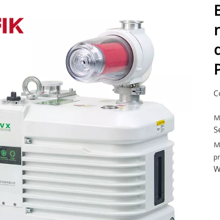
C
M
S
M
p
W