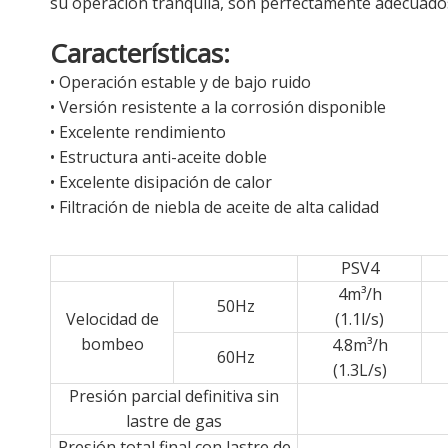
su operación tranquila, son perfectamente adecuados 
Características:
• Operación estable y de bajo ruido
• Versión resistente a la corrosión disponible
• Excelente rendimiento
• Estructura anti-aceite doble
• Excelente disipación de calor
• Filtración de niebla de aceite de alta calidad
PSV4
4m³/h
50Hz
Velocidad de
(1.1l/s)
bombeo
4.8m³/h
60Hz
(1.3L/s)
Presión parcial definitiva sin
lastre de gas
Presión total final con lastre de