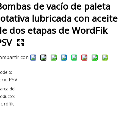
Bombas de vacío de paleta
rotativa lubricada con aceite
de dos etapas de WordFik
PSV
ompartir con:
odelo:
erie PSV
arca del
roducto:
ordfik