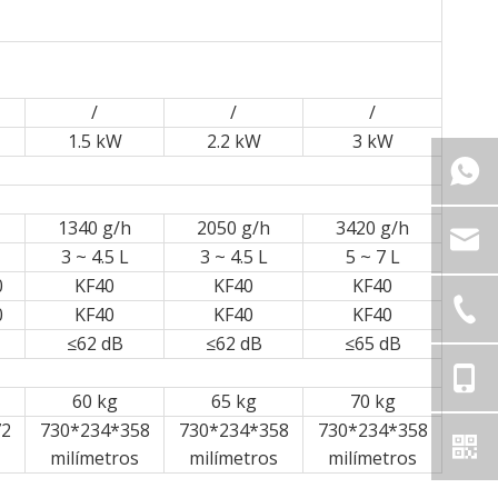
/
/
/
1.5 kW
2.2 kW
3 kW
1340 g/h
2050 g/h
3420 g/h
3 ~ 4.5 L
3 ~ 4.5 L
5 ~ 7 L
0
KF40
KF40
KF40
0
KF40
KF40
KF40
≤62 dB
≤62 dB
≤65 dB
60 kg
65 kg
70 kg
72
730*234*358
730*234*358
730*234*358
milímetros
milímetros
milímetros