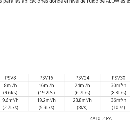
para las aplicaciones donde el nivel de ruido de ALOW es es
PSV8
PSV16
PSV24
PSV30
8m³/h
16m³/h
24m³/h
30m³/h
(9.6l/s)
(19.2l/s)
(6.7L/s)
(8.3L/s)
9.6m³/h
19.2m³/h
28.8m³/h
36m³/h
(2.7L/s)
(5.3L/s)
(8l/s)
(10l/s)
4*10-2 PA