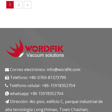
1
2
»
Correo electrónico:
info@wordfik.com

Teléfono: +86-0769-81373799

Teléfono celular: +86-15918352704

whatsapp:
+86 15918352704

Dirección: 4to piso, edificio C, parque industrial de

alta tecnología Longzhimao, Town Chashan,