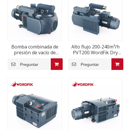
Bomba combinada de
Alto flujo 200-240m³/h
presión de vacío de
PVT200 WordFik Dry
paletas rotativas secas
Vane rotativo Valor de
Wordfik PVT250 de 250
vacío Bomba de presión
Preguntar
Preguntar
m³/h 300 m³/h
de vacío 5.5kW 6.6kW