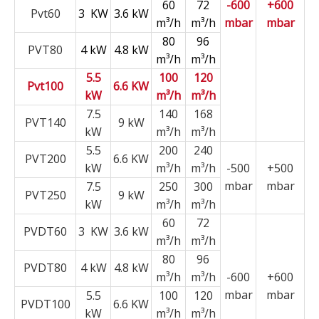
60
72
-600
+600
Pvt60
3 KW
3.6 kW
m³/h
m³/h
mbar
mbar
80
96
PVT80
4 kW
4.8 kW
m³/h
m³/h
5.5
100
120
Pvt100
6.6 KW
kW
m³/h
m³/h
7.5
140
168
PVT140
9 kW
kW
m³/h
m³/h
5.5
200
240
PVT200
6.6 KW
kW
m³/h
m³/h
-500
+500
mbar
mbar
7.5
250
300
PVT250
9 kW
kW
m³/h
m³/h
60
72
PVDT60
3 KW
3.6 kW
m³/h
m³/h
80
96
PVDT80
4 kW
4.8 kW
m³/h
m³/h
-600
+600
mbar
mbar
5.5
100
120
PVDT100
6.6 KW
kW
m³/h
m³/h