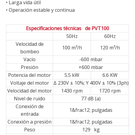
• Larga vida útil
• Operación estable y continua
Especificaciones técnicas de PVT100
50Hz
60Hz
Velocidad de
100 m³/h
120 m³/h
bombeo
Vacío
-600 mbar
Presión
+600 mbar
Potencia del motor
5.5 kW
6.6 KW
Voltaje del motor
Δ 230V ± 10%; Y 400V ± 10% (3ph)
Velocidad del motor
1430 rpm
1720 rpm
Nivel de ruido
77 dB (a)
Conexión de
1&frac12; pulgadas
entrada
Conexión a presión
1&frac12; pulgadas
Peso
129 kg