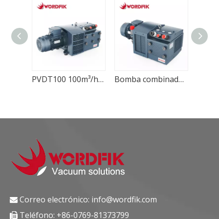
PVDT140 Wordfik Bomba combinada de presión de vacío de paletas rotativas secas multifunción
PVDT100 100m³/h 120m³/h Dos puertos de succión Wordfik Bomba combinada de presión de vacío de paletas rotativas secas sin aceite
Bomba combinada de presión de vacío de paletas rotativas secas PVDT80, 80m³/h, 96m³/h ±50kPa Wordfik
Correo electrónico:
info@wordfik.com

Teléfono: +86-0769-81373799
