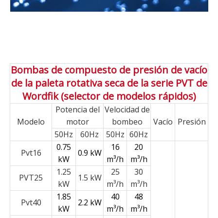
Bombas de compuesto de presión de vacío
de la paleta rotativa seca de la serie PVT de
Wordfik (selector de modelos rápidos)
Potencia del
Velocidad de
Modelo
motor
bombeo
Vacío
Presión
50Hz
60Hz
50Hz
60Hz
0.75
16
20
Pvt16
0.9 kW
kW
m³/h
m³/h
1.25
25
30
PVT25
1.5 kW
kW
m³/h
m³/h
1.85
40
48
Pvt40
2.2 kW
kW
m³/h
m³/h