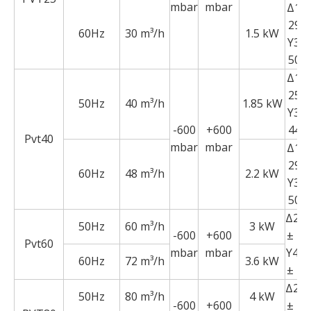
mbar
mbar
Δ19
290 
60Hz
30 m³/h
1.5 kW
Y330
500 
Δ19
255 
50Hz
40 m³/h
1.85 kW
Y330
-600
+600
440 
Pvt40
mbar
mbar
Δ19
290 
60Hz
48 m³/h
2.2 kW
Y330
500 
Δ23
50Hz
60 m³/h
3 kW
-600
+600
± 1
Pvt60
mbar
mbar
Y40
60Hz
72 m³/h
3.6 kW
± 1
Δ23
50Hz
80 m³/h
4 kW
-600
+600
± 1