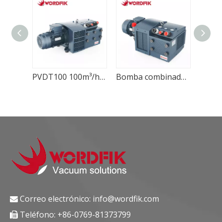
PVDT140 Wordfik Bomba combinada de presión de vacío de paletas rotativas secas multifunción
PVDT100 100m³/h 120m³/h Dos puertos de succión Wordfik Bomba combinada de presión de vacío de paletas rotativas secas sin aceite
Bomba combinada de presión de vacío de paletas rotativas secas PVDT80, 80m³/h, 96m³/h ±50kPa Wordfik
Correo electrónico:
info@wordfik.com

Teléfono: +86-0769-81373799
