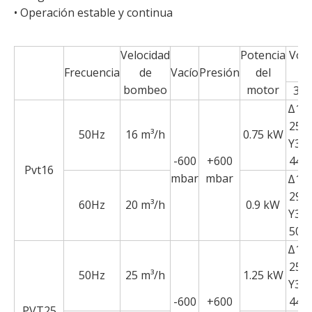
• Operación estable y continua
Velocidad
Potencia
Volt
Frecuencia
de
Vacío
Presión
del
m
bombeo
motor
3p
Δ19
255 
50Hz
16 m³/h
0.75 kW
Y330
-600
+600
440 
Pvt16
mbar
mbar
Δ19
290 
60Hz
20 m³/h
0.9 kW
Y330
500 
Δ19
255 
50Hz
25 m³/h
1.25 kW
Y330
-600
+600
440 
PVT25