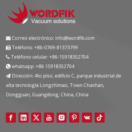
Correo electrónico:
info@wordfik.com

Teléfono: +86-0769-81373799

Teléfono celular: +86-15918352704

whatsapp:
+86 15918352704

Dirección: 4to piso, edificio C, parque industrial de

alta tecnología Longzhimao, Town Chashan,
Dongguan, Guangdong, China, China