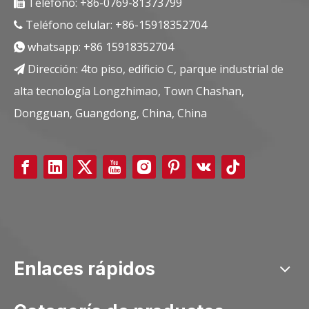
Teléfono: +86-0769-81373799

Teléfono celular: +86-15918352704

whatsapp:
+86 15918352704

Dirección: 4to piso, edificio C, parque industrial de

alta tecnología Longzhimao, Town Chashan,
Dongguan, Guangdong, China, China
Enlaces rápidos