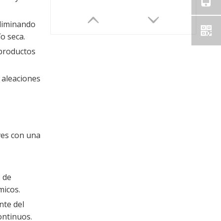
eliminando
o seca.
 productos
 aleaciones
ves con una
s de
micos.
nte del
ontinuos.