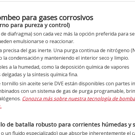
bombeo para gases corrosivos
no para pureza y control)
 de diafragma) son cada vez más la opción preferida para se
pueden emulsionarse o reaccionar.
a precisa del gas inerte. Una purga continua de nitrógeno (
o la condensación y manteniendo el interior seco y limpio.
bles a la humedad, como la deposición química de vapores
elgadas y la síntesis química fina.
tornillo sin aceite serie DVE están disponibles con partes i
mbinados con un sistema de gas de purga programable, bri
halógenos.
Conozca más sobre nuestra tecnología de bomba
.
allo de batalla robusto para corrientes húmedas y s
 o un fluido especializado) que absorbe inherentemente el c