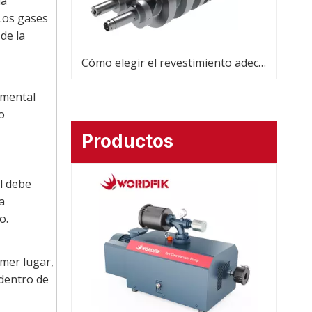
la
 Los gases
de la
Cómo elegir el revestimiento adecuado para una bomba de vacío de tornillo
amental
o
Productos
relacionados
al debe
a
o.
imer lugar,
dentro de