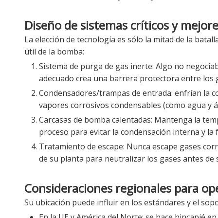
Diseño de sistemas críticos y mejore
La elección de tecnología es sólo la mitad de la batal
útil de la bomba:
Sistema de purga de gas inerte: Algo no negoci
adecuado crea una barrera protectora entre los 
Condensadores/trampas de entrada: enfrían la c
vapores corrosivos condensables (como agua y ácid
Carcasas de bomba calentadas: Mantenga la temp
proceso para evitar la condensación interna y la 
Tratamiento de escape: Nunca escape gases corros
de su planta para neutralizar los gases antes de s
Consideraciones regionales para op
Su ubicación puede influir en los estándares y el sop
En la UE y América del Norte: se hace hincapié en