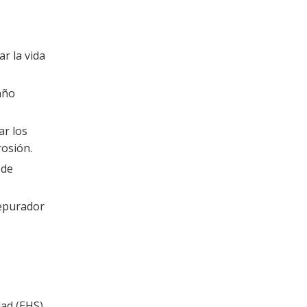
r la vida
año
ar los
rosión.
 de
depurador
ad (EHS).