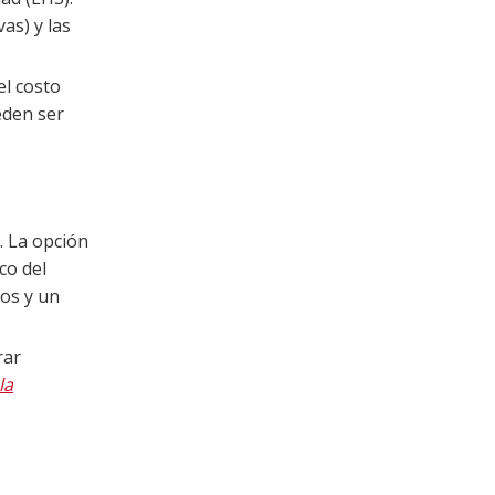
as) y las
el costo
eden ser
. La opción
co del
dos y un
rar
la