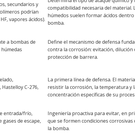
Determina el tipo de ataque químico y 
os, secundarios y
compatibilidad necesaria del material.
olímeros podrían
húmedos suelen formar ácidos dentro 
, HF, vapores ácidos).
bomba.
ente a bombas de
Define el mecanismo de defensa fund
as húmedas
contra la corrosión: evitación, dilución 
protección de barrera.
elado,
La primera línea de defensa. El materi
 Hastelloy C-276,
resistir la corrosión, la temperatura y l
concentración específicas de su proces
 entrada/frío,
Ingeniería proactiva para evitar, en pr
 gases de escape,
que se formen condiciones corrosivas 
la bomba.