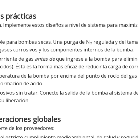
s prácticas
la. Implemente estos diseños a nivel de sistema para maximiza
able para bombas secas. Una purga de N₂ regulada y del tam
gases corrosivos y los componentes internos de la bomba.
orriente de gas
antes de
que ingrese a la bomba para elimin
os). Ésta es la forma más eficaz de reducir la carga de cor
eratura de la bomba por encima del punto de rocío del gas
formación de ácido.
ivos sin tratar. Conecte la salida de la bomba al sistema 
u liberación.
eraciones globales
orte de los proveedores:
 el estricto cumplimiento medioambiental, de salud y segurid