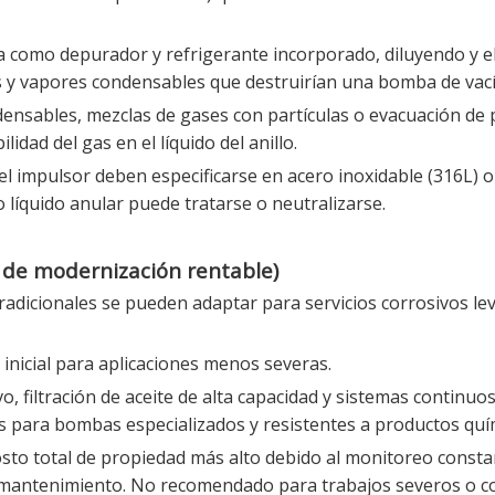
ctúa como depurador y refrigerante incorporado, diluyendo y 
 y vapores condensables que destruirían una bomba de vací
densables, mezclas de gases con partículas o evacuación de
idad del gas en el líquido del anillo.
el impulsor deben especificarse en acero inoxidable (316L) o
o líquido anular puede tratarse o neutralizarse.
de modernización rentable)
tradicionales se pueden adaptar para servicios corrosivos le
 inicial para aplicaciones menos severas.
o, filtración de aceite de alta capacidad y sistemas continuo
tes para bombas especializados y resistentes a productos quí
osto total de propiedad más alto debido al monitoreo consta
e mantenimiento. No recomendado para trabajos severos o c