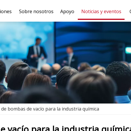
iones
Sobre nosotros
Apoyo
Noticias y eventos
 de bombas de vacío para la industria química
 vacío para la industria químic