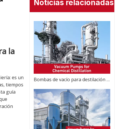
Noticias relacionadas
a la
ería: es un
Bombas de vacío para destilación química
as, tiempos
sta guía
 que
ración