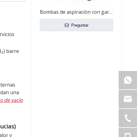
Bombas de aspiración con garra de la serie Wordfik ZSV
Preguntar
rvicios
N₂) barre
nternas
ndan una
s de vacío
ucias)
alor y