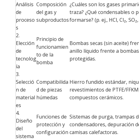
Análisis
Composición
¿Cuáles son los gases primari
de
del gas y
traza? ¿Qué condensables o p
proceso
subproductos
formarse? (p. ej., HCl, Cl₂, SO₂
s
2.
Principio de
Elección
Bombas secas (sin aceite) fr
funcionamien
de
anillo líquido frente a bomb
to de la
tecnolog
protegidas.
bomba
ía
3.
Selecció
Compatibilida
Hierro fundido estándar, niqu
n de
d de piezas
revestimientos de PTFE/FFKM,
material
húmedas
compuestos cerámicos.
es
4.
Funciones de
Sistemas de purga, trampas de
Diseño
protección y
condensadores, depuración de
del
configuración
camisas calefactoras.
sistema